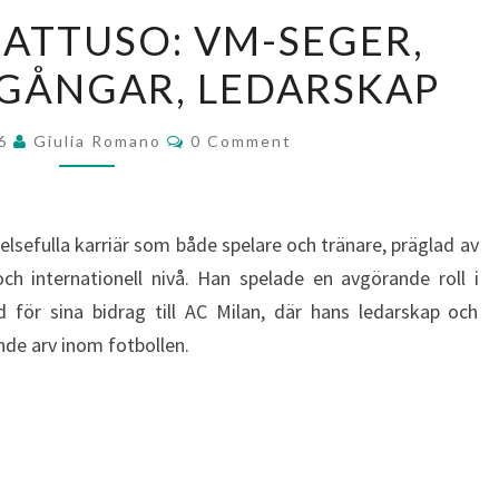
GENNARO
ATTUSO: VM-SEGER,
GATTUSO:
GÅNGAR, LEDARSKAP
VM-
SEGER,
Comments
KLUBBFRAMGÅNGAR,
26
Giulia Romano
0 Comment
LEDARSKAP
delsefulla karriär som både spelare och tränare, präglad av
ch internationell nivå. Han spelade en avgörande roll i
 för sina bidrag till AC Milan, där hans ledarskap och
de arv inom fotbollen.