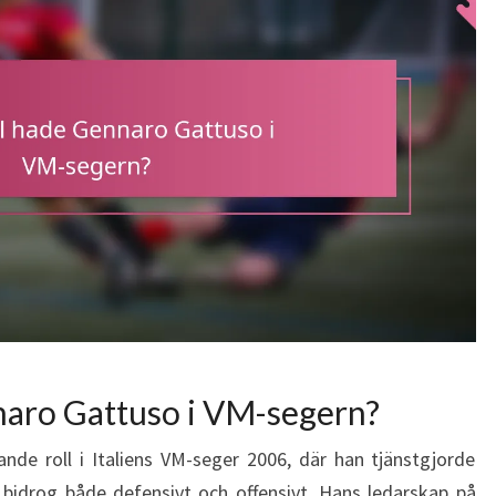
nnaro Gattuso i VM-segern?
de roll i Italiens VM-seger 2006, där han tjänstgjorde
bidrog både defensivt och offensivt. Hans ledarskap på