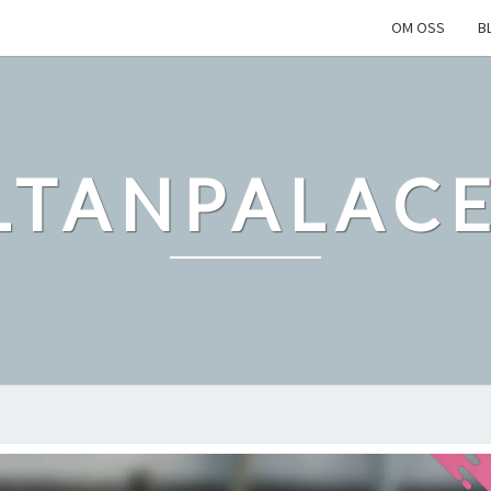
OM OSS
B
LTANPALACE