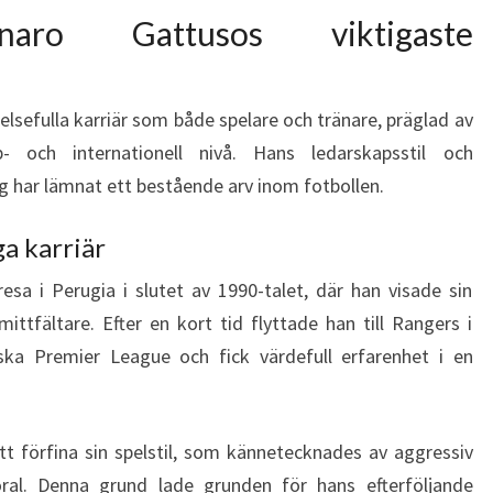
ro Gattusos viktigaste
elsefulla karriär som både spelare och tränare, präglad av
- och internationell nivå. Hans ledarskapsstil och
 har lämnat ett bestående arv inom fotbollen.
ga karriär
resa i Perugia i slutet av 1990-talet, där han visade sin
ttfältare. Efter en kort tid flyttade han till Rangers i
ka Premier League och fick värdefull erfarenhet i en
t förfina sin spelstil, som kännetecknades av aggressiv
ral. Denna grund lade grunden för hans efterföljande