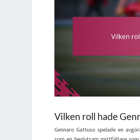
Vilken roll hade Ge
Gennaro Gattuso spelade en avgöran
som en beslutsam mittfältare som 