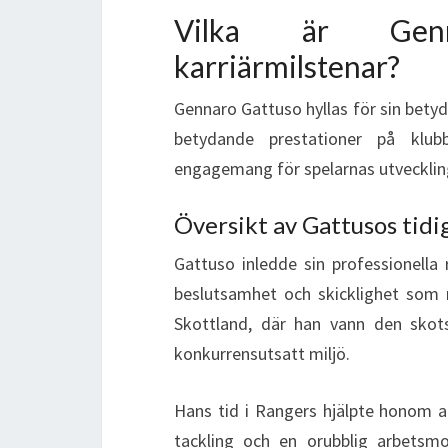
Vilka är Genna
karriärmilstenar?
Gennaro Gattuso hyllas för sin betyd
betydande prestationer på klubb
engagemang för spelarnas utveckling
Översikt av Gattusos tidi
Gattuso inledde sin professionella 
beslutsamhet och skicklighet som mi
Skottland, där han vann den skots
konkurrensutsatt miljö.
Hans tid i Rangers hjälpte honom at
tackling och en orubblig arbetsmo