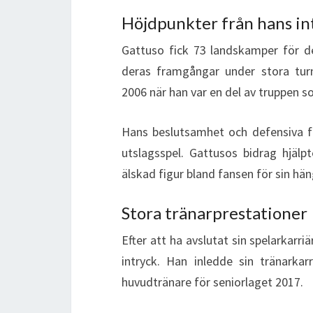
Höjdpunkter från hans int
Gattuso fick 73 landskamper för de
deras framgångar under stora tur
2006 när han var en del av truppen s
Hans beslutsamhet och defensiva fär
utslagsspel. Gattusos bidrag hjälpt
älskad figur bland fansen för sin hä
Stora tränarprestationer
Efter att ha avslutat sin spelarkarri
intryck. Han inledde sin tränark
huvudtränare för seniorlaget 2017.