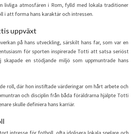
en livliga atmosfären i Rom, fylld med lokala traditioner
ll i att forma hans karaktär och intressen.
ttis uppväxt
verkan på hans utveckling, särskilt hans far, som var en
entusiasm för sporten inspirerade Totti att satsa seriöst
ilj skapade en stödjande miljö som uppmuntrade hans
 roll, där hon instiftade värderingar om hårt arbete och
ntran och disciplin från båda föräldrarna hjälpte Totti
are skulle definiera hans karriär.
ll
ort intresse för fotboll, ofta idolisera lokala spelare och