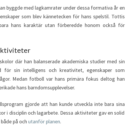
n byggde med lagkamrater under dessa formativa år en
egenskaper som blev kännetecken för hans spelstil. Tottis
 bara hans karaktär utan förberedde honom också för
ktiviteter
a skolor där han balanserade akademiska studier med sin
 för sin intelligens och kreativitet, egenskaper som
ågor. Medan fotboll var hans primära fokus deltog han
 berikade hans barndomsupplevelser.
program gjorde att han kunde utveckla inte bara sina
or i disciplin och lagarbete. Dessa aktiviteter gav en solid
, både på och
utanför planen
.