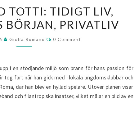
FRANCESCO
TOTTI: TIDIGT LIV,
TOTTI:
 BÖRJAN, PRIVATLIV
TIDIGT
LIV,
Comments
KARRIÄRENS
26
Giulia Romano
0 Comment
BÖRJAN,
PRIVATLIV
 upp i en stödjande miljö som brann för hans passion för
iär tog fart när han gick med i lokala ungdomsklubbar och
a, där han blev en hyllad spelare. Utöver planen visar
eband och filantropiska insatser, vilket målar en bild av en