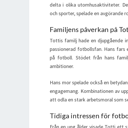
delta i olika utomhusaktiviteter. D
och sporter, spelade en avgörande ro
Familjens påverkan på To
Tottis familj hade en djupgående in
passionerad fotbollsfan. Hans fars 
på fotboll. Stödet från hans fam
ambitioner.
Hans mor spelade också en betydande
engagemang. Kombinationen av uppmu
att odla en stark arbetsmoral som sen
Tidiga intressen för fotbo
Från en ung ålder visade Totti ett st