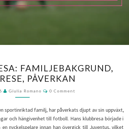
FEDERICO
ESA: FAMILJEBAKGRUND,
CHIESA:
RESE, PÅVERKAN
FAMILJEBAKGRUND,
KLUBBRESE,
Comments
26
Giulia Romano
0 Comment
PÅVERKAN
sportinriktad familj, har påverkats djupt av sin uppväxt,
ar och hängivenhet till fotboll. Hans klubbresa började i
en nyckelspelare innan han övergick till Juventus, vilket