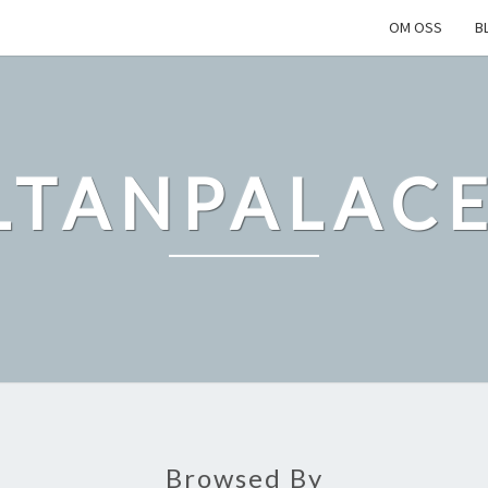
OM OSS
B
LTANPALACE
Browsed By