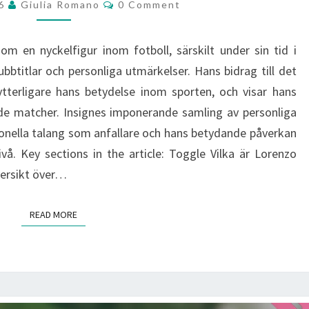
Comments
26
Giulia Romano
0 Comment
PERSONLIGA
UTMÄRKELSER
om en nyckelfigur inom fotboll, särskilt under sin tid i
btitlar och personliga utmärkelser. Hans bidrag till det
ytterligare hans betydelse inom sporten, och visar hans
nde matcher. Insignes imponerande samling av personliga
onella talang som anfallare och hans betydande påverkan
ivå. Key sections in the article: Toggle Vilka är Lorenzo
versikt över…
READ MORE
READ MORE