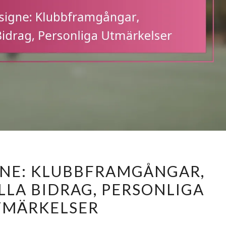
LORENZO
GNE: KLUBBFRAMGÅNGAR,
INSIGNE:
LLA BIDRAG, PERSONLIGA
KLUBBFRAMGÅNGAR,
TMÄRKELSER
INTERNATIONELLA
BIDRAG,