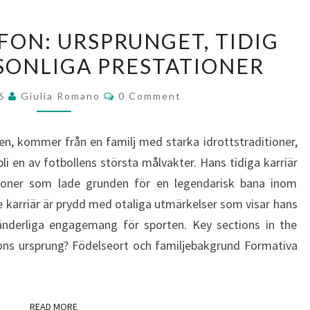
GIANLUIGI
FON: URSPRUNGET, TIDIG
BUFFON:
RSONLIGA PRESTATIONER
URSPRUNGET,
TIDIG
Comments
26
Giulia Romano
0 Comment
KARRIÄR,
PERSONLIGA
lien, kommer från en familj med starka idrottstraditioner,
PRESTATIONER
 bli en av fotbollens största målvakter. Hans tidiga karriär
ioner som lade grunden för en legendarisk bana inom
de karriär är prydd med otaliga utmärkelser som visar hans
ränderliga engagemang för sporten. Key sections in the
ffons ursprung? Födelseort och familjebakgrund Formativa
READ MORE
READ MORE